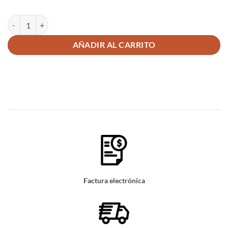
Calibrador de aire para llantas 10 a 70psi Uyustools MDPTG14 cantid
AÑADIR AL CARRITO
Factura electrónica