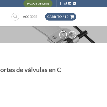
PAGOS ONLINE
ACCEDER
CARRITO /
$
0
rtes de válvulas en C