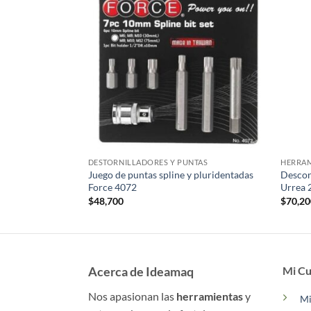
ZADAS
DESTORNILLADORES Y PUNTAS
HERRAM
freno motos Force
Juego de puntas spline y pluridentadas
Descon
Force 4072
Urrea 
$
48,700
$
70,2
Acerca de Ideamaq
Mi Cu
Nos apasionan las
herramientas
y
Mi