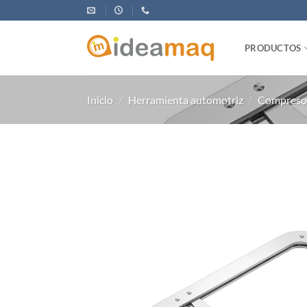
Saltar
al
contenido
PRODUCTOS
Inicio
/
Herramienta automotriz
/
Compresor