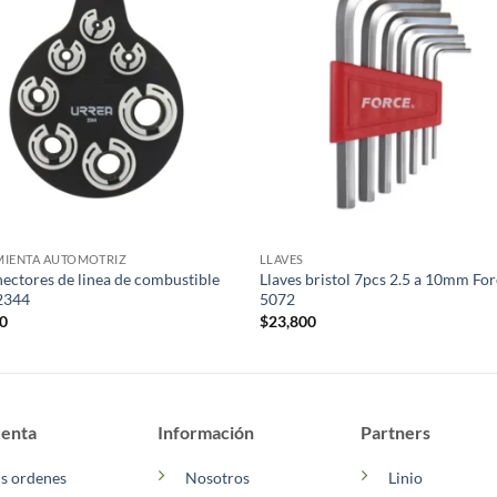
IENTA AUTOMOTRIZ
LLAVES
ectores de linea de combustible
Llaves bristol 7pcs 2.5 a 10mm Fo
2344
5072
00
$
23,800
enta
Información
Partners
s ordenes
Nosotros
Linio