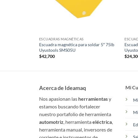
NTAS
ESCUADRAS MAGNÉTICAS
ESCUAD
46pcs Uyustools
Escuadra magnética para soldar 5″ 75lb
Escuad
Uyustools SMS05U
Uyust
$
42,700
$
24,3
Acerca de Ideamaq
Mi Cu
Nos apasionan las
herramientas
y
Mi
estamos buscando fortalecer
Mi
nuestro portafolio de herramienta
automotriz
, herramienta
eléctrica
,
Ed
herramienta manual, inversores de
corriente e instrumentos de
Sa