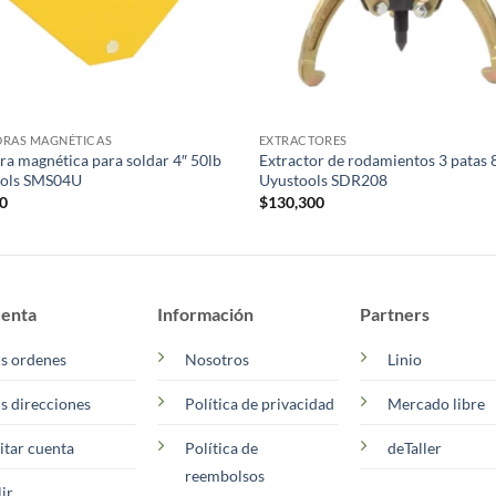
RAS MAGNÉTICAS
EXTRACTORES
ra magnética para soldar 4″ 50lb
Extractor de rodamientos 3 patas 
ools SMS04U
Uyustools SDR208
00
$
130,300
enta
Información
Partners
s ordenes
Nosotros
Linio
s direcciones
Política de privacidad
Mercado libre
itar cuenta
Política de
deTaller
reembolsos
lir