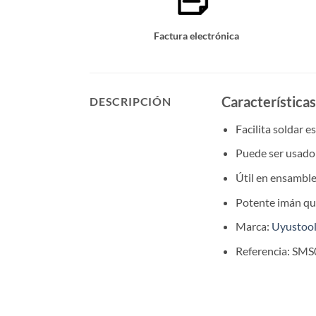
Factura electrónica
Característica
DESCRIPCIÓN
Facilita soldar e
Puede ser usado 
Útil en ensamble
Potente imán qu
Marca:
Uyustoo
Referencia: SM