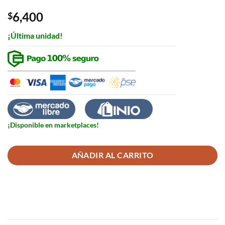
0
out
6,400
$
of
5
¡Última unidad!
¡Disponible en marketplaces!
AÑADIR AL CARRITO