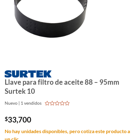
Llave para filtro de aceite 88 – 95mm
Surtek 10
Nuevo | 1 vendidos
0
out
33,700
$
of
5
No hay unidades disponibles, pero cotiza este producto a
un clic