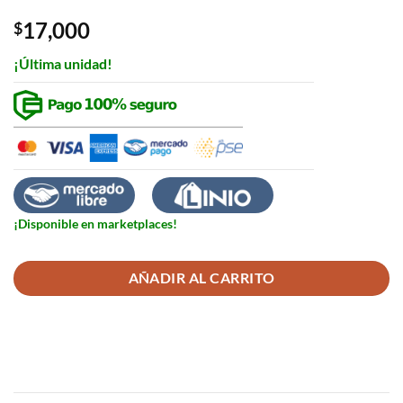
0
out
17,000
$
of
5
¡Última unidad!
¡Disponible en marketplaces!
AÑADIR AL CARRITO