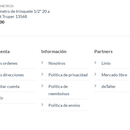
IMETROS
metro de trinquete 1/2″ 20 a
ft Truper 13568
700
enta
Información
Partners
s ordenes
Nosotros
Linio
s direcciones
Política de privacidad
Mercado libre
itar cuenta
Política de
deTaller
reembolsos
lir
Política de envíos