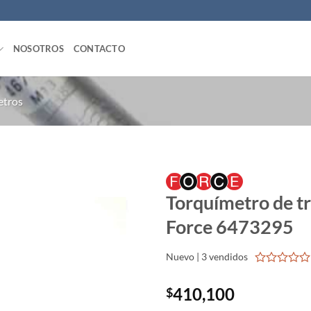
NOSOTROS
CONTACTO
etros
Torquímetro de t
Force 6473295
Nuevo | 3 vendidos
0
out
410,100
$
of
5