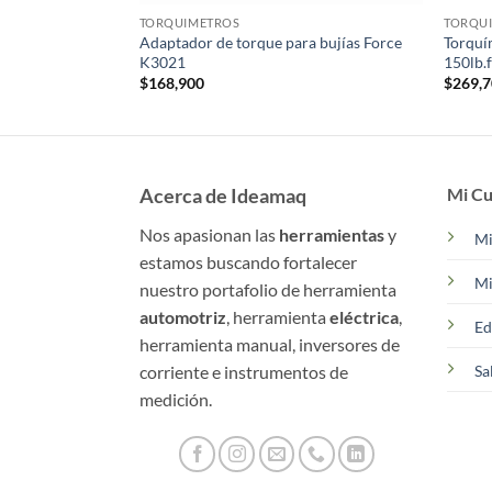
TORQUIMETROS
TORQU
Adaptador de torque para bujías Force
Torquí
K3021
150lb.
$
168,900
$
269,
Acerca de Ideamaq
Mi Cu
Nos apasionan las
herramientas
y
Mi
estamos buscando fortalecer
Mi
nuestro portafolio de herramienta
automotriz
, herramienta
eléctrica
,
Ed
herramienta manual, inversores de
corriente e instrumentos de
Sa
medición.