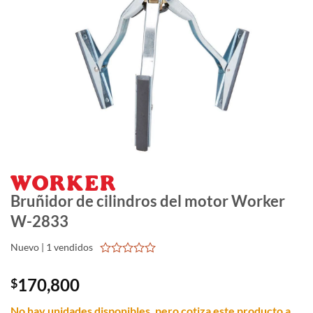
Bruñidor de cilindros del motor Worker
W-2833
Nuevo | 1 vendidos
0
out
170,800
$
of
5
No hay unidades disponibles, pero cotiza este producto a