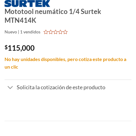
Mototool neumático 1/4 Surtek
MTN414K
Nuevo | 1 vendidos
0
out
115,000
$
of
5
No hay unidades disponibles, pero cotiza este producto a
un clic
Solicita la cotización de este producto