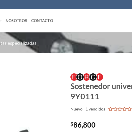
NOSOTROS
CONTACTO
tas especializadas
Sostenedor unive
9Y0111
Nuevo | 1 vendidos
0
out
86,800
$
of
5