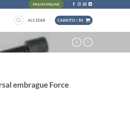
PAGOS ONLINE
ACCEDER
CARRITO /
$
0
rsal embrague Force