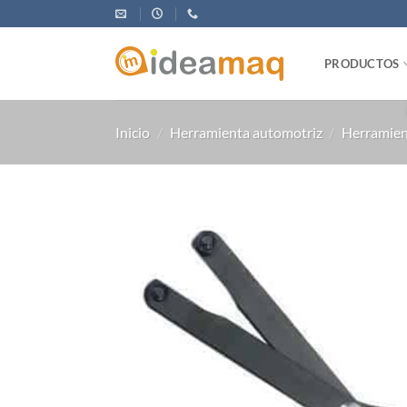
Saltar
al
contenido
PRODUCTOS
Inicio
/
Herramienta automotriz
/
Herramien