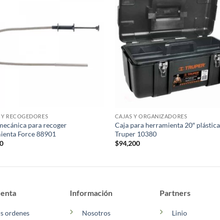
 Y RECOGEDORES
CAJAS Y ORGANIZADORES
mecánica para recoger
Caja para herramienta 20″ plástica
ienta Force 88901
Truper 10380
00
$
94,200
enta
Información
Partners
s ordenes
Nosotros
Linio