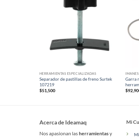
HERRAMIENTAS ESPECIALIZADAS
IMANES
 a 10mm Force
Separador de pastillas de freno Surtek
Garra 
107219
herram
$
51,500
$
92,9
Acerca de Ideamaq
Mi Cu
Nos apasionan las
herramientas
y
Mi